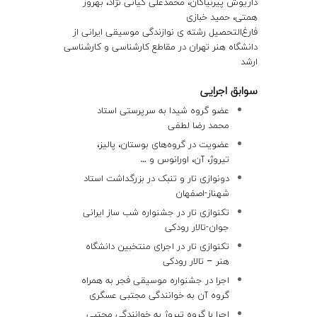
داریوش پیرنیاکان، محمدعلی کیانی نژاد، بهروز
همتی، حمید خبازی
فارغ‌التحصیل رشته ی نوازندگی موسیقی ایرانی از
دانشگاه هنر تهران در مقاطع کارشناسی و کارشناسی
ارشد
سوابق اجرایی
عضو گروه شیدا به سرپرستی استاد
محمد رضا لطفی
عضویت در گروه‌های بوستان، پالیز،
تیروژ، آن، اورانوس و …
دونوازی تار و تنبک در بزرگداشت استاد
شهناز-اصفهان
تکنوازی تار در جشنواره شب ساز ایرانی
جوان-تالار رودکی
تکنوازی تار در اجرای منتخبین دانشگاه
هنر – تالار رودکی
اجرا در جشنواره موسیقی فجر به همراه
گروه آن به خوانندگی مجتبی عسگری
اجرا با گروه تیروژ به خوانندگی مجتبی