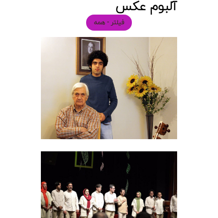
آلبوم عکس
فیلتر - همه