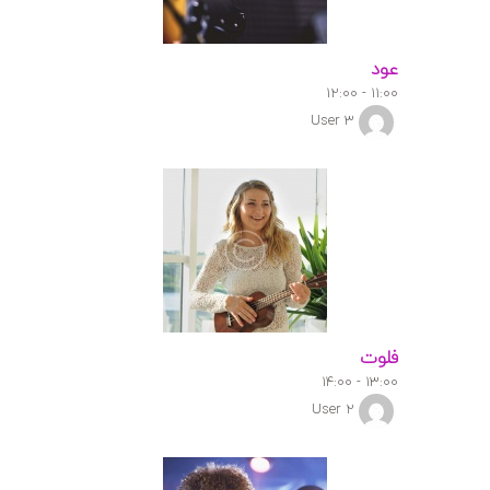
عود
۱۲:۰۰
-
۱۱:۰۰
User 3
فلوت
۱۴:۰۰
-
۱۳:۰۰
User 2